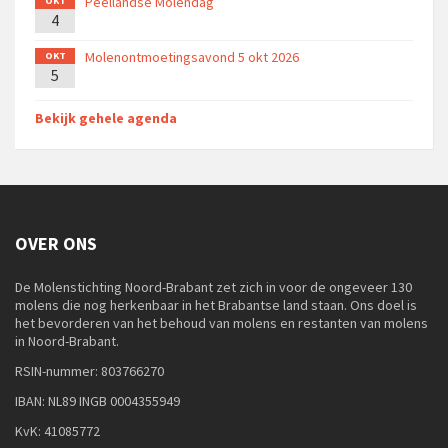
Peellandse Molendag
OKT
4
Molenontmoetingsavond 5 okt 2026
OKT
5
Bekijk gehele agenda
OVER ONS
De Molenstichting Noord-Brabant zet zich in voor de ongeveer 130
molens die nog herkenbaar in het Brabantse land staan. Ons doel is
het bevorderen van het behoud van molens en restanten van molens
in Noord-Brabant.
RSIN-nummer: 803766270
IBAN: NL89 INGB 0004355949
KvK: 41085772