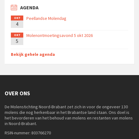
AGENDA
Peellandse Molendag
OKT
4
Molenontmoetingsavond 5 okt 2026
OKT
5
Bekijk gehele agenda
OVER ONS
De Molenstichting Noord-Brabant zet zich in voor de ongeveer 130
molens die nog herkenbaar in het Brabantse land staan. Ons doel is
het bevorderen van het behoud van molens en restanten van molens
in Noord-Brabant.
RSIN-nummer: 803766270