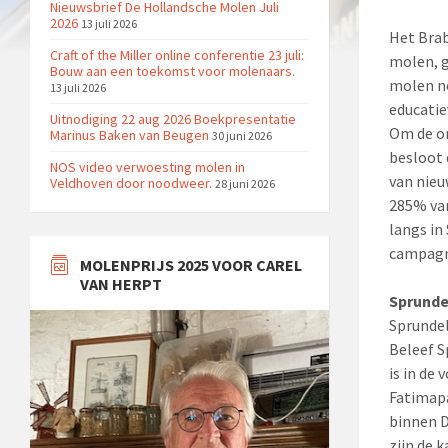
Nieuwsbrief De Hollandsche Molen Juli
2026
13 juli 2026
Het Brab
Craft of the Miller online conferentie 23 juli:
molen, g
Bouw aan een toekomst voor molenaars.
molen no
13 juli 2026
educatie
Uitnodiging 22 aug 2026 Boekpresentatie
Om de on
Marinus Baken van Beugen
30 juni 2026
besloot 
NOS video verwoesting molen in
van nieu
Veldhoven door noodweer.
28 juni 2026
285% van
langs in 
campagn
MOLENPRIJS 2025 VOOR CAREL
VAN HERPT
Sprunde
Sprundel
Beleef S
is in de
Fatimapa
binnen D
zijn de 