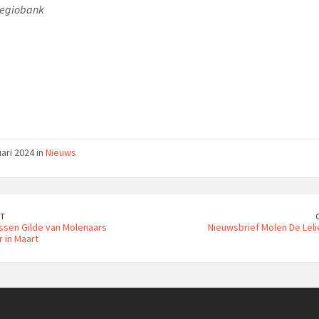
Regiobank
uari 2024 in
Nieuws
T
ssen Gilde van Molenaars
Nieuwsbrief Molen De Lelie
 in Maart