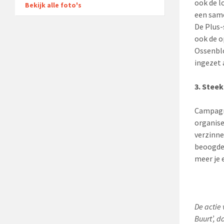
ook de l
Bekijk alle foto's
een same
De Plus
ook de o
Ossenblo
ingezet 
3. Steek
Campagne
organise
verzinnen
beoogde 
meer je 
De actie
Buurt’, 