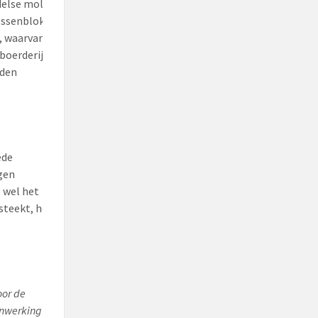
ndelse molen
Ossenblok.
, waarvan
boerderij
rden
ede
gen
e wel het
 steekt, hoe
oor de
nwerking