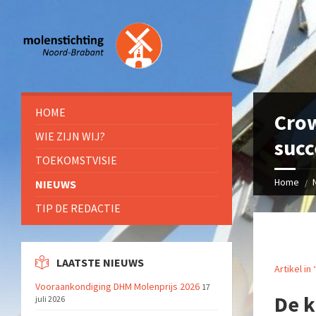
HOME
Crow
WIE ZIJN WIJ?
succ
TOEKOMSTVISIE
Home
NIEUWS
TIP DE REDACTIE
LAATSTE NIEUWS
Artikel in
Vooraankondiging DHM Molenprijs 2026
17
De k
juli 2026