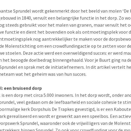
antse Sprundel wordt gekenmerkt door het beeld van molen ‘De 
ebouwd in 1840, vervult een belangrijke functie in het dorp. Zo wo
g steeds gebruikt voor het malen van granen, maar vervult het o
ve functie en dient het bovendien ook als ontmoetingsplek voor d
tmoetingsplek nog aantrekkelijker te maken voor de dorpsbewo
de Molenstichting om een crowdfundingactie op te zetten voor d
we stoelen. Deze actie werd een overweldigend succes: er werd maa
 het beoogde doelbedrag binnengehaald. Voor je Buurt ging na de
Sprundel en sprak met de initiatiefnemers. In dit artikel vertelt h
eteam wat het geheim was van hun succes.
l: een bruisend dorp
 is een dorp met circa 5.000 inwoners. In het dorp wordt, onder an
prundel, veel gedaan om de leefbaarheid en sociale cohesie te sti
 voormalige kerk Dorpshuis De Trapkes gevestigd, is er een Kaboute
rk gerealiseerd en wordt er gewerkt aan een speelbos. Een actiev
orpswerk Sprundel, waaronder ook de vrijwilligers van de Molenst
kartrekkers binnen Sprundel. Zo ook voor crowdfunding voor de mo