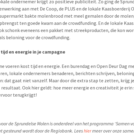
okale ondernemer krijgt zo positieve publiciteit. Zo ging de Spru
nwerking aan met De Coop, de PLUS en de lokale Kaasboerderij 
-supermarkt bakte molenbrood met meel gemalen door de molen
pbrengst ten goede kwam aan de crowdfunding. En de lokale Kaas
k schonk eveneens een pakket met streekproducten, die kon wo
als beloning voor de crowdfunding.
 tijd en energie in je campagne
 voeren kost tijd en energie. Een burendag en Open Deur Dag m
ren, lokale ondernemers benaderen, berichten schrijven, belonin
: dat gaat niet vanzelf. Maar door die extra stap te zetten, krijg j
resultaat. Ook hier geldt: hoe meer energie en creativiteit je erin
ervoor terugkrijgt!
 voor de Sprundelse Molen is onderdeel van het programma ‘Samen v
dat gesteund wordt door de Regiobank. Lees
hier
meer over onze same