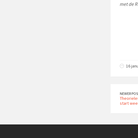
met de 
16 jan
NEWER POS
Theoriele
start weer