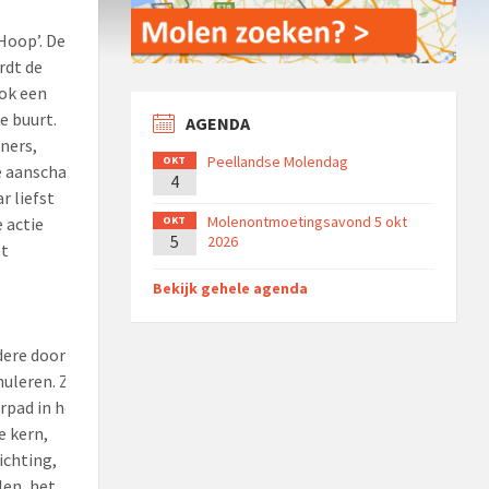
Hoop’. De
rdt de
ok een
e buurt.
AGENDA
ners,
Peellandse Molendag
OKT
e aanschaf
4
r liefst
Molenontmoetingsavond 5 okt
OKT
 actie
5
2026
et
Bekijk gehele agenda
dere door
muleren. Zo
rpad in het
e kern,
ichting,
len, het