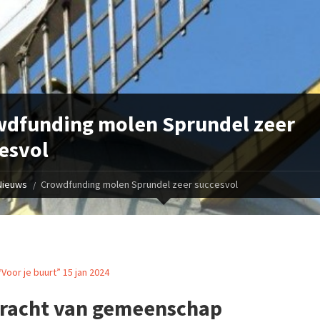
dfunding molen Sprundel zeer
esvol
Nieuws
Crowdfunding molen Sprundel zeer succesvol
 “Voor je buurt” 15 jan 2024
racht van gemeenschap