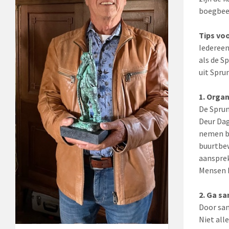
boegbeel
Tips vo
Iedereen
als de S
uit Spru
1. Orga
De Sprun
Deur Dag
nemen bi
buurtbew
aansprek
Mensen kr
2. Ga s
Door sam
Niet all