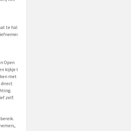
aat te halen
tiefnemers
en Open
n kijkje te
aken met
direct
hting.
ef zelf.
bereik.
rnemers,