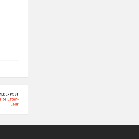
OLDER POST
 te Etten-
Leur