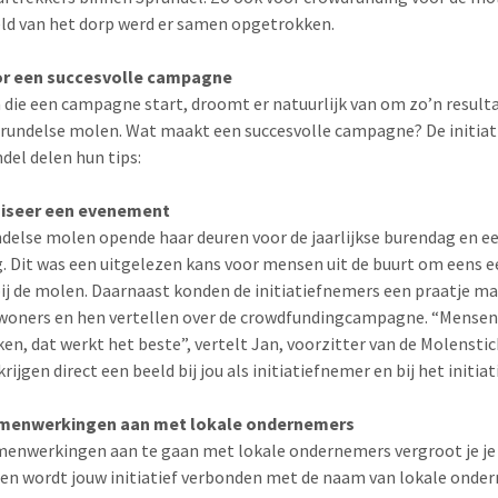
d van het dorp werd er samen opgetrokken.
or een succesvolle campagne
 die een campagne start, droomt er natuurlijk van om zo’n result
prundelse molen. Wat maakt een succesvolle campagne? De initia
ndel delen hun tips:
niseer een evenement
delse molen opende haar deuren voor de jaarlijkse burendag en e
. Dit was een uitgelezen kans voor mensen uit de buurt om eens ee
j de molen. Daarnaast konden de initiatiefnemers een praatje m
oners en hen vertellen over de crowdfundingcampagne. “Mensen 
en, dat werkt het beste”, vertelt Jan, voorzitter van de Molenstic
ijgen direct een beeld bij jou als initiatiefnemer en bij het initiati
amenwerkingen aan met lokale ondernemers
enwerkingen aan te gaan met lokale ondernemers vergroot je je 
een wordt jouw initiatief verbonden met de naam van lokale onde