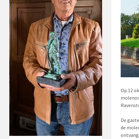
Op 12 ok
molenont
Ravenste
De gaste
de molen
ontvange