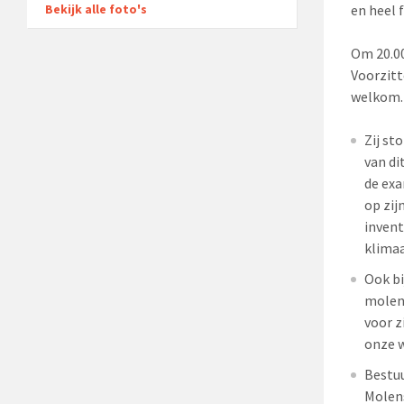
Bekijk alle foto's
en heel 
Om 20.00
Voorzitt
welkom.
Zij st
van di
de ex
op zij
invent
klimaa
Ook bi
molena
voor z
onze
w
Bestuu
Molens