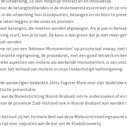
de uitwerking. Zo veel mogelijk interactief en inhoudelijk.
 voor de belanghebbenden in de molenwereld essentieel om zo vr
 in die uitwerking hun
standpunten, belangen en rechten te pres
e laten leggen in die visies en plannen.
n veel belangen, die moeten worden afgewogen. Als je pas in beroep
ring start, ben je te laat. De kans is dan groot dat je niet meer g
zult worden.
eve rol van een ‘Adviseur Monumenten’ op provinciaal niveau, met 
elevante regelgeving, de procedures, met een goed netwerk en ken
fieke aspecten van molens als werkende monumenten, is van ons
oor het behoud van molens in onze toekomstige leefomgeving.
e aanwezigen bedankte Jetty Eugster Mark voor zijn
duidelijke 
ische presentatie.
u aan de Molenstichting Noord-Brabant om te onderzoeken of en 
 van de provincie Zuid-Holland ook in Noord-Brabant kan worden 
besloot zij het formele deel van deze Molenontmoetingsavond e
 tijd voor napraten aan de bar van de Stadsbrouwerij.