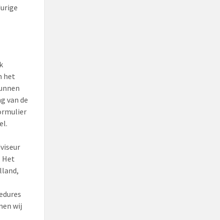
durige
k
m het
kunnen
ng van de
ormulier
el.
viseur
. Het
lland,
edures
nen wij