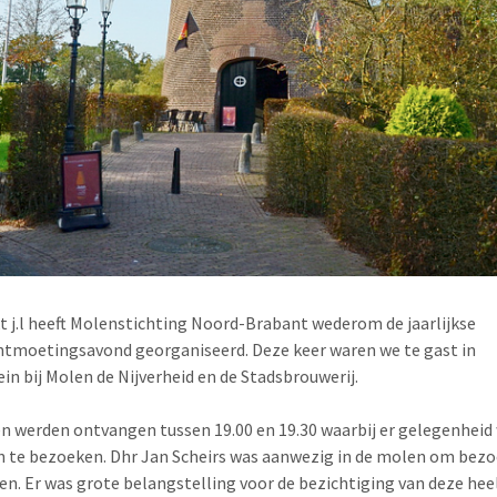
t j.l heeft Molenstichting Noord-Brabant wederom de jaarlijkse
moetingsavond georganiseerd. Deze keer waren we te gast in
in bij Molen de Nijverheid en de Stadsbrouwerij.
n werden ontvangen tussen 19.00 en 19.30 waarbij er gelegenhei
 te bezoeken. Dhr Jan Scheirs was aanwezig in de molen om bezo
n. Er was grote belangstelling voor de bezichtiging van deze hee