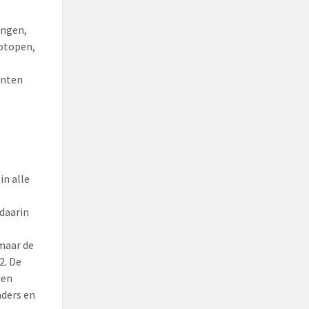
ingen,
otopen,
enten
in alle
daarin
maar de
2. De
den
aders en