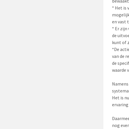
bewaakt 
* Het is
mogelijk
en vast t
* Er zij
de
uitvoe
kunt of 
*De acti
van de r
de speci
waarde v
Namens d
systemat
Het is n
ervaring
Daarmee 
nog even