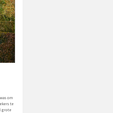
d was om
ekers te
l grote