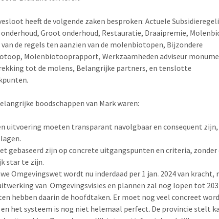
esloot heeft de volgende zaken besproken: Actuele Subsidieregel
 onderhoud, Groot onderhoud, Restauratie, Draaipremie, Molenbi
 van de regels ten aanzien van de molenbiotopen, Bijzondere
otoop, Molenbiotooprapport, Werkzaamheden adviseur monum
ekking tot de molens, Belangrijke partners, en tenslotte
kpunten.
elangrijke boodschappen van Mark waren:
en uitvoering moeten transparant navolgbaar en consequent zijn, 
lagen.
t gebaseerd zijn op concrete uitgangspunten en criteria, zonder 
k star te zijn.
uwe Omgevingswet wordt nu inderdaad per 1 jan. 2024 van kracht, 
uitwerking van
Omgevingsvisies en plannen zal nog lopen tot 203
n hebben daarin de hoofdtaken. Er moet nog veel concreet wor
 en het systeem is nog niet helemaal perfect. De provincie stelt k