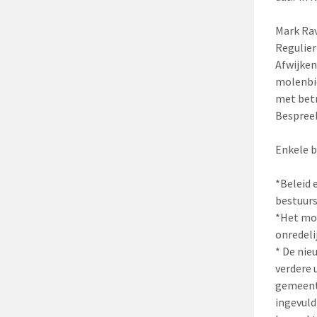
Mark Rav
Regulier
Afwijken
molenbi
met betr
Bespree
Enkele b
*Beleid 
bestuurs
*Het moe
onredelij
* De nie
verdere 
gemeente
ingevuld