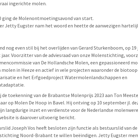
fraai ingerichte molen.
 ging de Molenontmoetingsavond van start.
er Jetty Eugster nam het woord en heette de aanwezigen hartelij
ond nog even stil bij het overlijden van Gerard Sturkenboom, op 19 
t jaar. Voorzitter van de adviesraad van onze Molenstichting, voorz
amencommissie van De Hollandsche Molen, een gepassioneerd mo
n molen in Heeze en actief in vele projecten waaronder de biotoop
arisatie en het Erfgoedproject Watermolenlandschappen en
tadaptatie.
j de toekenning van de Brabantse Molenprijs 2023 aan Ton Meeste
ar op Molen De Hoop in Bavel. Hij ontving op 10 september jl. dez
ijn langdurige inzet en verdienste voor de Nederlandse molenwerel
ebsite is daarover uitvoerig bericht.
rslid Joseph Vos heeft besloten zijn functie als bestuurslid van de
tichting Noord-Brabant te willen beëindigen. Jetty Eugster me