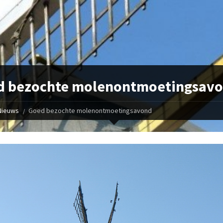
d bezochte molenontmoetingsav
Nieuws
Goed bezochte molenontmoetingsavond