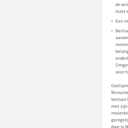
de ver
inzet 
Een ni
Bestuu
aanwez
molens
belang
onderb
Omgevi
voor t
Gastspre
Monument
bestuur 
met zijn
molenbi
geregeld
daar in 