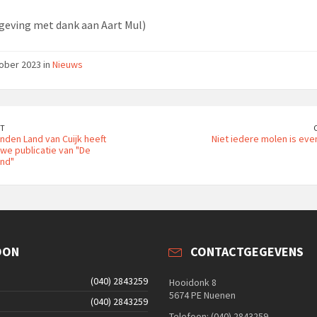
geving met dank aan Aart Mul)
ober 2023 in
Nieuws
T
nden Land van Cuijk heeft
Niet iedere molen is eve
we publicatie van "De
nd"
OON
CONTACTGEGEVENS
(040) 2843259
Hooidonk 8
5674 PE Nuenen
(040) 2843259
Telefoon: (040) 2843259