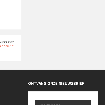
OLDER POST
n boeiend'
ONTVANG ONZE NIEUWSBRIEF