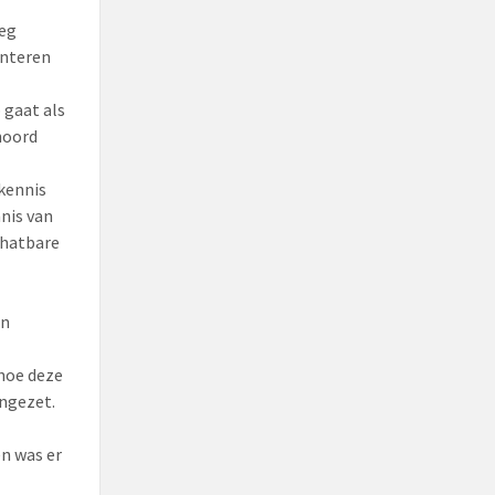
oeg
enteren
 gaat als
ehoord
kennis
nis van
chatbare
en
hoe deze
ingezet.
n was er