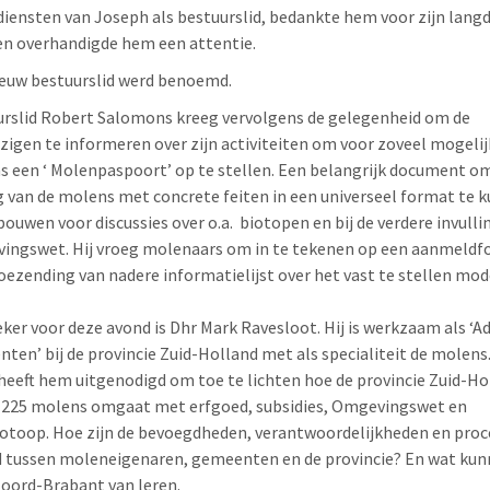
diensten van Joseph als bestuurslid, bedankte hem voor zijn lang
en overhandigde hem een attentie.
euw bestuurslid werd benoemd.
rslid Robert Salomons kreeg vervolgens de gelegenheid om de
igen te informeren over zijn activiteiten om voor zoveel mogelij
 een ‘ Molenpaspoort’ op te stellen. Een belangrijk document o
 van de molens met concrete feiten
in een universeel format te 
ouwen voor discussies over o.a.
biotopen en bij de verdere invulli
ngswet. Hij vroeg molenaars om in te tekenen op een aanmeldf
oezending van nadere informatielijst over het vast te stellen mod
ker voor deze avond is Dhr Mark Ravesloot. Hij is werkzaam als ‘Ad
en’ bij de provincie Zuid-Holland met als specialiteit de molens
heeft hem uitgenodigd om toe te lichten hoe de provincie Zuid-Ho
 225 molens
omgaat met erfgoed, subsidies, Omgevingswet en
otoop.
Hoe zijn
de bevoegdheden, verantwoordelijkheden en proc
 tussen moleneigenaren, gemeenten en de provincie? En wat kun
Noord-Brabant van leren.