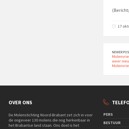
(Bericht
17 okt
NEWER POS
Molenvrie
weer nieu
Molenvrie
OVER ONS
TELEF
PERS
De Molenstichting Noord-Brabant zet zich in voor
de ongeveer 130 molens die nog herkenbaar in
BESTUUR
het Brabantse land staan. Ons doel is het