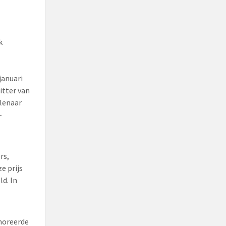
k
januari
itter van
lenaar
-
rs,
e prijs
d. In
moreerde